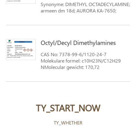
Synonyme: DIMETHYL OCTADECYLAMINE;
armeen dm 18d; AURORA KA-7650;
STEARYLDIMETHYLAMINE;
OCTADECYLDIMETHYLAMINE; N-N-
OCTADECYLDIMETHYLAMINE; N,N-
DIMETHYLOCTADECYLAMINE; N, n-
Octyl/Decyl Dimethylamines
DIMETHYLSTEARYLAMINE
Formel: Strukturelle Formel Octadecyl
CAS No: 7378-99-6/1120-24-7
Dimethylamin
Molekulare formel: c10H23N/C12H29
NMolecular gewicht: 170,72
TY_START_NOW
TY_WHETHER