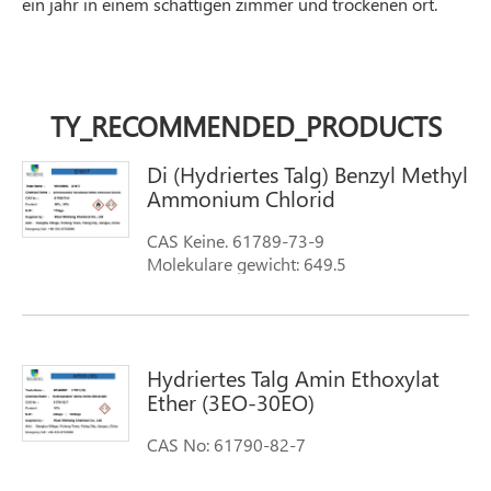
ein jahr in einem schattigen zimmer und trockenen ort.
TY_RECOMMENDED_PRODUCTS
Di (Hydriertes Talg) Benzyl Methyl
Ammonium Chlorid
CAS Keine. 61789-73-9
Molekulare gewicht: 649.5
Synonyme: n-Methyl-1-
phenylmethanamine hydrochlorid; Benzyl
methyl ammonium chlorid
Hydriertes Talg Amin Ethoxylat
Ether (3EO-30EO)
CAS No: 61790-82-7