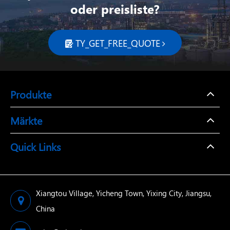
oder preisliste?
TY_GET_FREE_QUOTE

Produkte
Märkte
Quick Links
Xiangtou Village, Yicheng Town, Yixing City, Jiangsu,
China