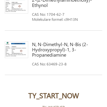
Ethynol
CAS No: 1704-62-7
Molekulare formel: c9H13N
Molekulare gewicht: 133,2
N, N-Dimethyl-N, N-Bis (2-
Hydroxypropyl)-1, 3-
Propanediamine
CAS No: 63469-23-8
Molekulare formel:
(CH3)2N(CH2)3N[CH2CH(OH)CH3]2
Molekulare gewicht: 218
TY_START_NOW