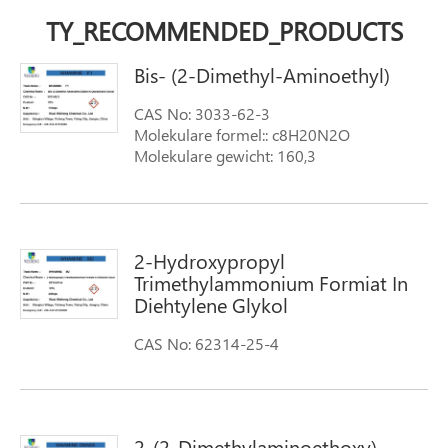
TY_RECOMMENDED_PRODUCTS
Bis- (2-Dimethyl-Aminoethyl)
CAS No: 3033-62-3
Molekulare formel:: c8H20N2O
Molekulare gewicht: 160,3
2-Hydroxypropyl
Trimethylammonium Formiat In
Diehtylene Glykol
CAS No: 62314-25-4
Molekulare formel: c7H17NO3
Molekulare gewicht: 163,2
2-(2-Dimethylaminoethoxy)-